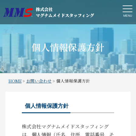
t
o
g
g
l
e
n
a
個人情報保護方針
v
i
g
a
t
i
o
n
HOME
>
お問い合わせ
>
個人情報保護方針
個人情報保護方針
株式会社マグナムメイドスタッフィング
は、個人情報（氏名、住所、電話番号、そ